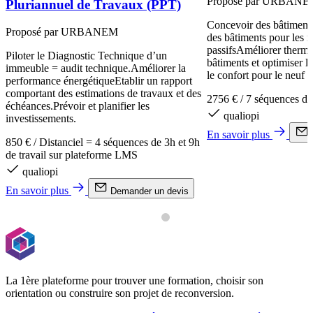
Proposé par URBAN
Pluriannuel de Travaux (PPT)
Concevoir des bâtiments
Proposé par URBANEM
des bâtiments pour les r
passifsAméliorer therm
Piloter le Diagnostic Technique d’un
bâtiments et optimiser 
immeuble = audit technique.Améliorer la
le confort pour le neuf et
performance énergétiqueEtablir un rapport
comportant des estimations de travaux et des
2756 €
/
7 séquences de
échéances.Prévoir et planifier les
qualiopi
investissements.
En savoir plus
850 €
/
Distanciel = 4 séquences de 3h et 9h
de travail sur plateforme LMS
qualiopi
En savoir plus
Demander un devis
La 1ère plateforme pour trouver une formation, choisir son
orientation ou construire son projet de reconversion.