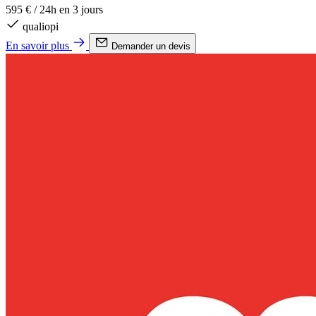
595 €
/
24h en 3 jours
qualiopi
En savoir plus
Demander un devis