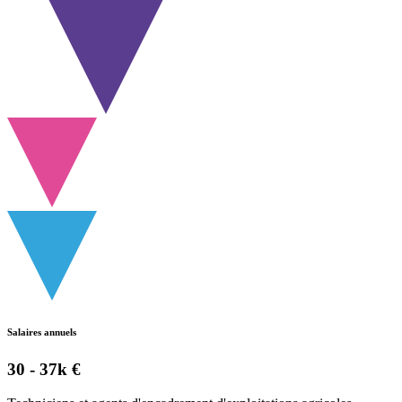
Salaires annuels
30 - 37k €