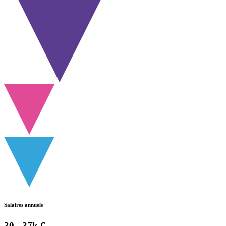
Salaires annuels
30 - 37k €