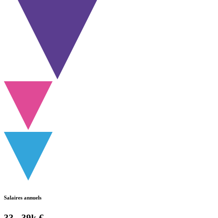
Salaires annuels
33 - 39k €