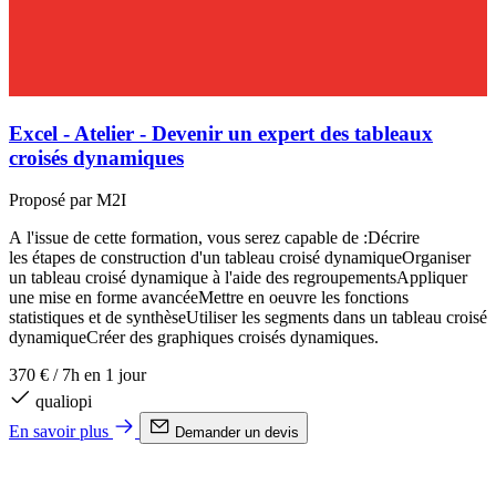
Excel - Atelier - Devenir un expert des tableaux
croisés dynamiques
Proposé par M2I
P
A l'issue de cette formation, vous serez capable de :Décrire
A
les étapes de construction d'un tableau croisé dynamiqueOrganiser
l
un tableau croisé dynamique à l'aide des regroupementsAppliquer
d
une mise en forme avancéeMettre en oeuvre les fonctions
e
statistiques et de synthèseUtiliser les segments dans un tableau croisé
a
dynamiqueCréer des graphiques croisés dynamiques.
3
370 €
/
7h en 1 jour
qualiopi
E
En savoir plus
Demander un devis