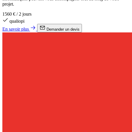
projet.
1560 €
/
2 jours
qualiopi
En savoir plus
Demander un devis