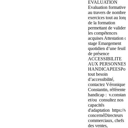
EVALUATION
Evaluation formative
au travers de nombre
exercices tout au long
de la formation
permettant de valider
les compétences
acquises Attestation d
stage Emargement
quotidien d’une feuill
de présence
ACCESSIBILITE
AUX PERSONNES
HANDICAPEESPou
tout besoin
d’accessibilité,
contactez Véronique
Constantin, référente
handicap : v.constant
et/ou consultez nos
capacités
d'adaptation https://
concernéDirecteurs
commerciaux, chefs
des ventes,