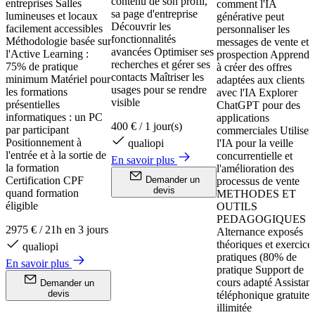
contenu de son profil,
entreprises Salles
comment l'IA
sa page d'entreprise
lumineuses et locaux
générative peut
Découvrir les
facilement accessibles
personnaliser les
fonctionnalités
Méthodologie basée sur
messages de vente et 
avancées Optimiser ses
l'Active Learning :
prospection Apprendr
recherches et gérer ses
75% de pratique
à créer des offres
contacts Maîtriser les
minimum Matériel pour
adaptées aux clients
usages pour se rendre
les formations
avec l'IA Explorer
visible
présentielles
ChatGPT pour des
informatiques : un PC
applications
400 €
/
1 jour(s)
par participant
commerciales Utiliser
Positionnement à
qualiopi
l'IA pour la veille
l'entrée et à la sortie de
concurrentielle et
En savoir plus
la formation
l'amélioration des
Certification CPF
Demander un
processus de vente
devis
quand formation
METHODES ET
éligible
OUTILS
PEDAGOGIQUES
2975 €
/
21h en 3 jours
Alternance exposés
théoriques et exercice
qualiopi
pratiques (80% de
En savoir plus
pratique Support de
cours adapté Assistan
Demander un
devis
téléphonique gratuite 
illimitée