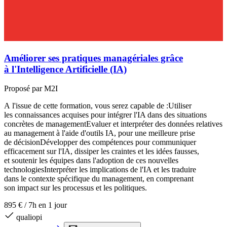
d
i
u
o
p
Améliorer ses pratiques managériales grâce
2
à l'Intelligence Artificielle (IA)
Proposé par M2I
E
A l'issue de cette formation, vous serez capable de :Utiliser
les connaissances acquises pour intégrer l'IA dans des situations
concrètes de managementEvaluer et interpréter des données relatives
au management à l'aide d'outils IA, pour une meilleure prise
de décisionDévelopper des compétences pour communiquer
efficacement sur l'IA, dissiper les craintes et les idées fausses,
et soutenir les équipes dans l'adoption de ces nouvelles
technologiesInterpréter les implications de l'IA et les traduire
dans le contexte spécifique du management, en comprenant
son impact sur les processus et les politiques.
895 €
/
7h en 1 jour
qualiopi